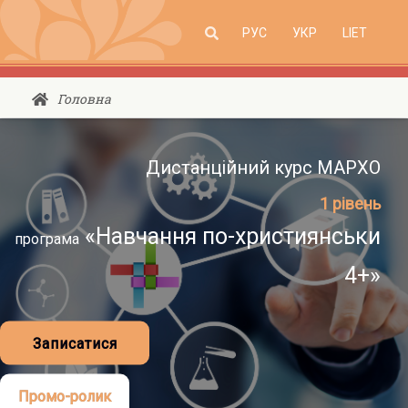
РУССКИЙ ‎(RU)‎
УКРАЇНСЬКА ‎(UK)‎
LIETUVIŲ ‎(LT)
Головна
Дистанційний курс МАРХО
1 рівень
«Навчання по-християнськи
програма
4+»
Записатися
Промо-ролик