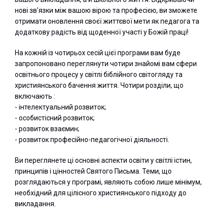
нові зв'язки між вашою вірою та професією, ви зможете
отримати оновлення своєї життєвої мети як педагога та
додаткову радість від щоденної участі у Божій праці!
На кожній із чотирьох сесій цієї програми вам буде
запропоновано переглянути чотири знайомі вам сфери
освітнього процесу у світлі біблійного світогляду та
християнського бачення життя. Чотири розділи, що
включають :
- інтелектуальний розвиток;
- особистісний розвиток;
- розвиток взаємин;
- розвиток професійно-педагогічної діяльності.
Ви переглянете ці основні аспекти освіти у світлі істин,
принципів і цінностей Святого Письма. Теми, що
розглядаються у програмі, являють собою лише мінімум,
необхідний для цілісного християнського підходу до
викладання.