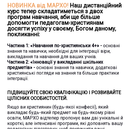
НОВИНКА від МАРХО!
Наш дистанційний
курс тепер складатиметься з двох
програм навчання, аби ще більше
допомогти педагогам-християнам
досягти успіху у своєму, Богом даному,
покликанні:
Частина 1: «Навчання по-християнськи 4+» -
основні
знання та навички, необхідні для інтеграції віри,
викладання та навчання для ваших учнів.
Частина 2: «Інновації у викладанні шкільних
предметів» -
основні знання та навички, додаткові
християнські погляди на знання та більше практики
інтеграції.
ПІДВИЩУЙТЕ СВОЮ КВАЛІФІКАЦІЮ І РОЗВИВАЙТЕ
ЦІЛІСНИХ ОСОБИСТОСТЕЙ.
Якщо ви християнин (будь-якої конфесії), який
викладає будь-який предмет на будь-якому рівні
освіти, МАРХО відтепер пропонує вам дві унікальні й
короткі, але інтенсивні програми, які доповнять вашу
педагогічну підготовку, щоб покращити ваші