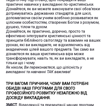
практичні навички у викладанні по-християнськи.
Дізнайтеся, як ви можете виконувати свої обов'язки
дотримуватись державних стандартів для шкіл,
допомагаючи своїм учням всебічно розвиватися як
цілісним особистостям, створених Богом з розумом,
душею, тілом та духом.
Дізнайтеся, як практично, доречно, просто та
ефективно інтегрувати християнські цінності та
принципи біблійного світогляду та взаємин на ваших
уроках, які ви викладаєте, не відхиляючись від
академічних цілей вашого предмета. Так само ви
дізнаєтеся як ваша християнська віра може
трансформувати, навіть те, як ви викладаєте, а не
тільки що і чому.
Як ніколи, Ви переконаєтеся, що цілісність у
викладанні та навчанні ТАК важлива!
ТРИ ВАГОМІ ПРИЧИНИ, ЧОМУ ВАМ ПОТРІБНІ
ОБИДВІ НАШІ ПРОГРАМИ ДЛЯ СВОГО
ПРОФЕСІЙНОГО РОЗВИТКУ НЕЗАЛЕЖНО ВІД
ДОСВІДУ ВИКЛАДАННЯ.
ЗМІСТ.
Відеолекції та презентації наших програм