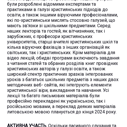
були розроблені відомими експертами та
практиками в галузі християнських підходів до
освіти, а також іншими віруючими професіоналами,
які по-християнськи мислять стосовно галузей, що
мають зв'язки зі шкільними предметами. Серед
наших лекторів та гостей, як вітчизняних, так і
зарубіжних, є професори християнських
університетів, старші вчителі християнських шкіл та
кілька віруючих фахівців з інших організацій як
світських, так і християнських. Крім матеріалів для
відео лекцій, обидві програми включають завдання
з читання статей та обраних розділів книг провідних
християнських авторів у галузі освіти, а також
широкий спектр практичних зразків інтегрованих
уроків з багатьох шкільних предметів з наших двох
методичних веб- сайтів, які інтегрують елементи
християнської віри, викладання та навчання. Усі
лекції та багато письмових матеріалів були
професійно перекладені як українською, так і
російською мовами, а переклад деяких матеріалів
литовською мовою планується до кінця 2024 року.
АКТИВНА УЧАСТЬ.
Оскільки пасивного слухання та