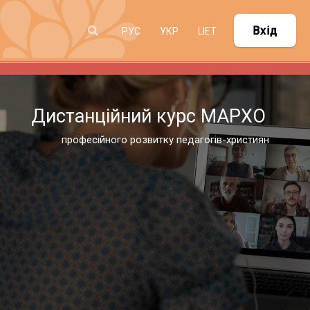
Перейти до головного вмісту
Вхід
РУССКИЙ ‎(RU)‎
УКРАЇНСЬКА ‎(UK)‎
LIETUVIŲ ‎(LT)‎
Дистанційний курс МАРХО
професійного розвитку педагогів-християн