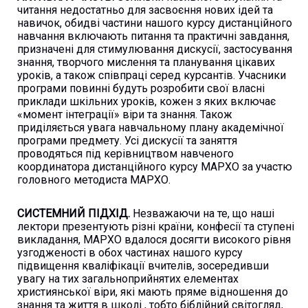
читання недостатньо для засвоєння нових ідей та
навичок, обидві частини нашого курсу дистанційного
навчання включають питання та практичні завдання,
призначені для стимулювання дискусії, застосування
знання, творчого мислення та планування цікавих
уроків, а також співпраці серед курсантів. Учасники
програми повинні будуть розробити свої власні
приклади шкільних уроків, кожен з яких включає
«момент інтеграції» віри та знання. Також
приділяється увага навчальному плану академічної
програми предмету. Усі дискусії та заняття
проводяться під керівництвом навченого
координатора дистанційного курсу МАРХО за участю
головного методиста МАРХО.
СИСТЕМНИЙ ПІДХІД.
Незважаючи на те, що наші
лектори презентують різні країни, конфесії та ступені
викладання, МАРХО вдалося досягти високого рівня
узгодженості в обох частинах нашого курсу
підвищення кваліфікації вчителів, зосередивши
увагу на тих загальноприйнятих елементах
християнської віри, які мають пряме відношення до
знання та життя в школі , тобто біблійний світогляд,