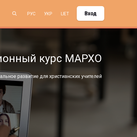
Вход
РУССКИЙ ‎(RU)‎
УКРАЇНСЬКА ‎(UK)‎
LIETUVIŲ ‎(LT)‎
ионный курс МАРХО
льное развитие для христианских учителей