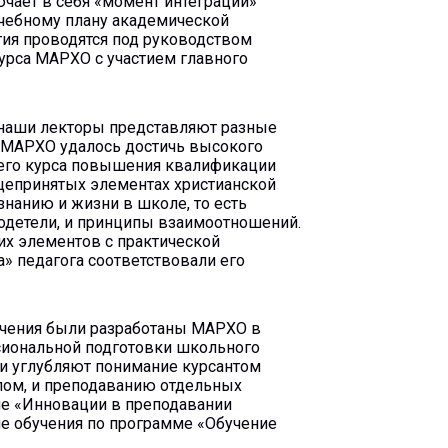
чает в себя «момент интеграции»
учебному плану академической
тия проводятся под руководством
урса МАРХО с участием главного
о наши лекторы представляют разные
, МАРХО удалось достичь высокого
шего курса повышения квалификации
бщепринятых элементах христианской
нанию и жизни в школе, то есть
одетели, и принципы взаимоотношений.
их элементов с практической
» педагога соответствовали его
бучения были разработаны МАРХО в
сиональной подготовки школьного
 и углубляют понимание курсантом
лом, и преподаванию отдельных
мме «Инновации в преподавании
е обучения по программе «Обучение