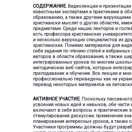
СОДЕРЖАНИЕ.
Видеолекции и презентации
известными экспертами и практиками в обл
образованию, а также другими верующими 
христиански мыслят о других областях, и
предметами. Среди наших лекторов и гостей
есть профессора христианских университето
и несколько верующих специалистов из друг
христианских. Помимо материалов для вид
себя задания по чтению статей и избранных
авторов в области образования, а также ши
интегрированных уроков по многим школь
методических веб-сайтов, которые интегри
преподавание и обучение. Все лекции и м
профессионально переведены как на украинс
перевод некоторых материалов на литовский
АКТИВНОЕ УЧАСТИЕ.
Поскольку пассивного 
усвоения новых идей и навыков, обе части
включают в себя вопросы и практические з
стимулирования дискуссии, применения зна
планирования интересных уроков, а также с
Участники программы должны будут разра