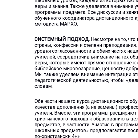
школьных уроков, каждый из которых вклю
веры и знания. Также уделяется внимание 
программы предмета. Все дискуссии и заня
обученного координатора дистанционного к
методиста МАРХО.
СИСТЕМНЫЙ ПОДХОД.
Несмотря на то, чт
страны, конфессии и степени преподавания
уровня согласованности в обеих частях на
учителей, сосредоточив внимание на тех о
веры, которые имеют прямое отношение к з
библейское мировоззрение, ценности/добр
Мы также уделяем внимание интеграции эт
педагогической деятельностью, чтобы «дела
словам.
Обе части нашего курса дистанционного о
качестве дополнения (а не замены) профес
учителя. Вместе, эти программы расширяют
христианского подхода к образованию в це
предметов, в частности. Участие в програ
школьных предметов» предполагается посл
по-христиански 4+».