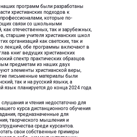
 наших программ были разработаны
асти христианских подходов к
профессионалами, которые по-
меющих связи со школьными
, как отечественных, так и зарубежных,
в, старшие учителя христианских школ
их организаций как светских, так и
ео лекций, обе программы включают в
 глав книг ведущих христианских
рокий спектр практических образцов
ным предметам из наших двух
руют элементы христианской веры,
ногие письменные материалы были
кий, так и на русский языки, а
 язык планируется до конца 2024 года.
слушания и чтения недостаточно для
 нашего курса дистанционного обучения
адания, предназначенные для
ния, творческого мышления и
отрудничества среди курсантов.
ботать свои собственные примеры